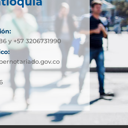
ntioquia
ión:
86 y +57 3206731990
ico:
ernotariado.gov.co
6