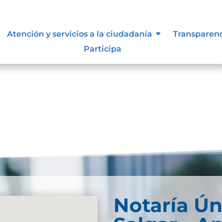
 vigentes exigidos por los entes
Atención y servicios a la ciudadanía
Transparen
externos o internos.
Participa
Notaría Ún