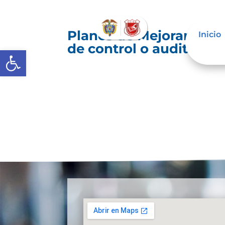
Planes de Mejoramiento
Inicio
de control o auditoría 
Abrir barra de herramientas