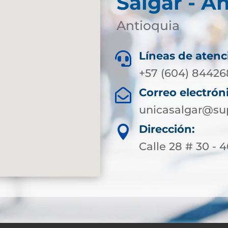
Salgar - A
Antioquia
Líneas de atenc

+57 (604) 84426
Correo electrón

unicasalgar@sup
Dirección:

Calle 28 # 30 - 4