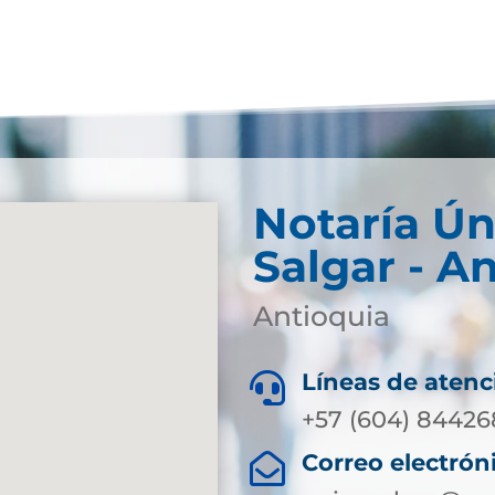
Notaría Ún
Salgar - A
Antioquia
Líneas de atenc

+57 (604) 84426
Correo electrón
