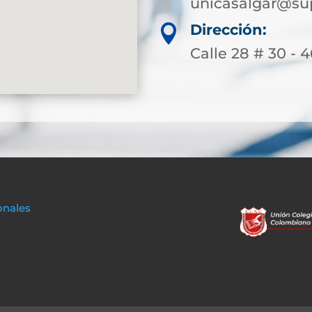
unicasalgar@sup
Dirección:

Calle 28 # 30 - 4
onales