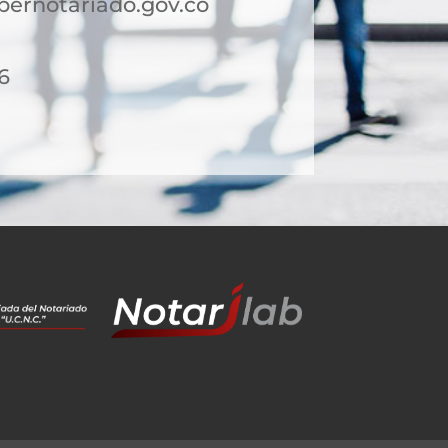
ernotariado.gov.co
6