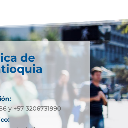
ica de
ntioquia
ión:
86 y +57 3206731990
ico: