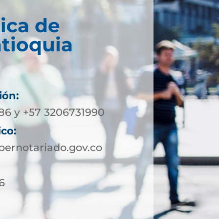
ica de
ntioquia
ión:
86 y +57 3206731990
ico:
ernotariado.gov.co
6