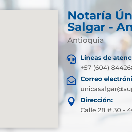
Notaría Ún
Salgar - A
Antioquia
Líneas de atenc

+57 (604) 84426
Correo electrón

unicasalgar@sup
Dirección:

Calle 28 # 30 - 4