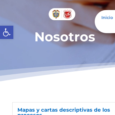
Inicio
Abrir barra de herramientas
Nosotros
Mapas y cartas descriptivas de los
procesos