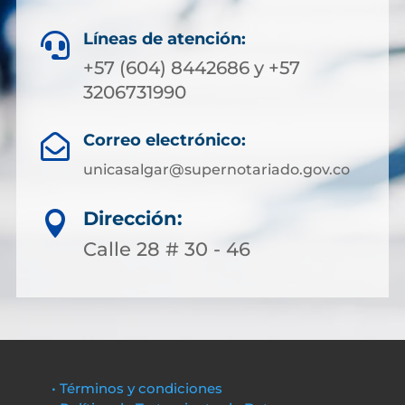
Líneas de atención:

+57 (604) 8442686 y +57
3206731990
Correo electrónico:

unicasalgar@supernotariado.gov.co
Dirección:

Calle 28 # 30 - 46
• Términos y condiciones