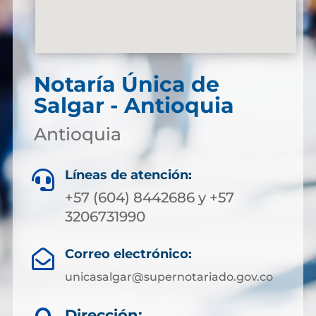
Notaría Única de
Salgar - Antioquia
Antioquia
Líneas de atención:

+57 (604) 8442686 y +57
3206731990
Correo electrónico:

unicasalgar@supernotariado.gov.co
Dirección: