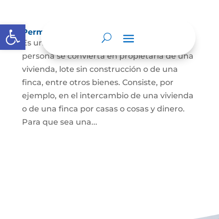
Abrir barra de herramientas
Permuta de Inmuebles
Es uno de los contratos para que una
persona se convierta en propietaria de una
vivienda, lote sin construcción o de una
finca, entre otros bienes. Consiste, por
ejemplo, en el intercambio de una vivienda
o de una finca por casas o cosas y dinero.
Para que sea una...