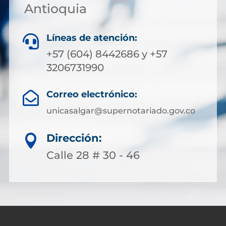
Antioquia
Líneas de atención:

+57 (604) 8442686 y +57
3206731990
Correo electrónico:

unicasalgar@supernotariado.gov.co
Dirección:

Calle 28 # 30 - 46