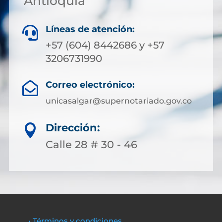
Antioquia
Líneas de atención:

+57 (604) 8442686 y +57
3206731990
Correo electrónico:

unicasalgar@supernotariado.gov.co
Dirección:

Calle 28 # 30 - 46
• Términos y condiciones