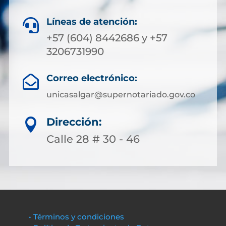
Líneas de atención:

+57 (604) 8442686 y +57
3206731990
Correo electrónico:

unicasalgar@supernotariado.gov.co
Dirección:

Calle 28 # 30 - 46
• Términos y condiciones