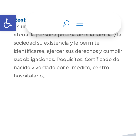
Abrir barra de herramientas
Registro Civil de Nacimiento
Es un documento indispensable mediante
el cual la persona prueba ante la familia y la
sociedad su existencia y le permite
identificarse, ejercer sus derechos y cumplir
sus obligaciones. Requisitos: Certificado de
nacido vivo dado por el médico, centro
hospitalario,...