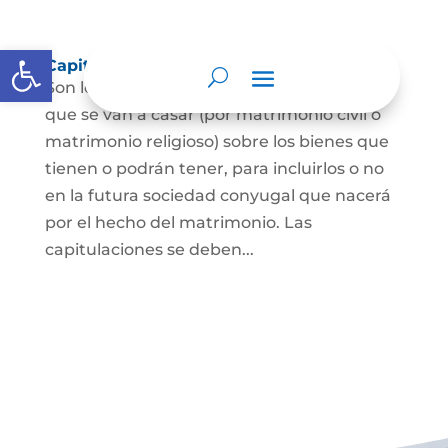
Abrir barra de herramientas
Capitulaciones Matrimoniales
Son los acuerdos que hacen las personas
que se van a casar (por matrimonio civil o
matrimonio religioso) sobre los bienes que
tienen o podrán tener, para incluirlos o no
en la futura sociedad conyugal que nacerá
por el hecho del matrimonio. Las
capitulaciones se deben...