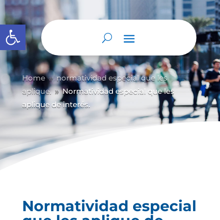
Abrir barra de herramientas
Home
normatividad especial que les
9
aplique.
Normatividad especial que les
9
aplique de interés.
Normatividad especial