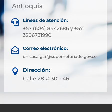
Antioquia
Líneas de atención:

+57 (604) 8442686 y +57
3206731990
Correo electrónico:

unicasalgar@supernotariado.gov.co
Dirección:

Calle 28 # 30 - 46