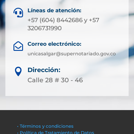
Líneas de atención:

+57 (604) 8442686 y +57
3206731990
Correo electrónico:

unicasalgar@supernotariado.gov.co
Dirección:

Calle 28 # 30 - 46
• Términos y condiciones
• Política de Tratamiento de Datos