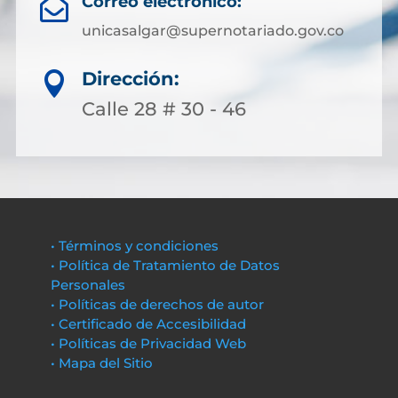
Correo electrónico:

unicasalgar@supernotariado.gov.co
Dirección:

Calle 28 # 30 - 46
• Términos y condiciones
• Política de Tratamiento de Datos
Personales
• Políticas de derechos de autor
• Certificado de Accesibilidad
• Políticas de Privacidad Web
• Mapa del Sitio