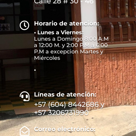
Calle 28 # 30 - 46
Horario de atención:

• Lunes a Viernes:
Lunes a Domingo 8:00 A.M
a 12:00 M. y 2:00 P.M a 6:00
P.M a excepcion Martes y
Miércoles
•
Líneas de atención:

+57 (604) 8442686 y
+57 3206731990
Correo electrónico:
